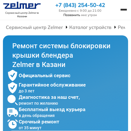
+7 (843) 254-50-42
Ежедневно с 9:00 до 21:00
Сервисный центр Zelmer
в
Позвонить
мне утром
Казани
Сервисный центр Zelmer
Каталог устройств
Ремо
Ремонт системы блокировки
крышки блендера
Zelmer в Казани
Официальный сервис
Гарантийное обслуживание
до 3 лет
Диагностика за наш счет,
ремонт по желанию
Бесплатный выезд курьера
в день обращения
Срочный ремонт
от 35 минут