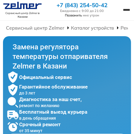
+7 (843) 254-50-42
Ежедневно с 9:00 до 21:00
Сервисный центр Zelmer
в
Позвонить
мне утром
Казани
Сервисный центр Zelmer
Каталог устройств
Ремо
Замена регулятора
температуры отпаривателя
Zelmer в Казани
Официальный сервис
Гарантийное обслуживание
до 3 лет
Диагностика за наш счет,
ремонт по желанию
Бесплатный выезд курьера
в день обращения
Срочный ремонт
от 35 минут