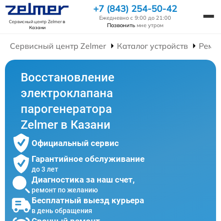
+7 (843) 254-50-42
Ежедневно с 9:00 до 21:00
Сервисный центр Zelmer
в
Позвонить
мне утром
Казани
Сервисный центр Zelmer
Каталог устройств
Ремо
Восстановление
электроклапана
парогенератора
Zelmer в Казани
Официальный сервис
Гарантийное обслуживание
до 3 лет
Диагностика за наш счет,
ремонт по желанию
Бесплатный выезд курьера
в день обращения
Срочный ремонт