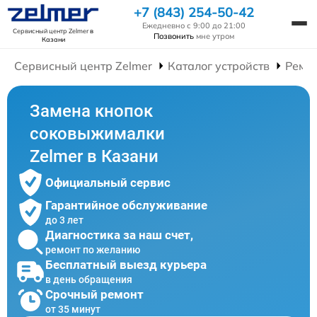
+7 (843) 254-50-42
Ежедневно с 9:00 до 21:00
Сервисный центр Zelmer
в
Позвонить
мне утром
Казани
Сервисный центр Zelmer
Каталог устройств
Ремо
Замена кнопок
соковыжималки
Zelmer в Казани
Официальный сервис
Гарантийное обслуживание
до 3 лет
Диагностика за наш счет,
ремонт по желанию
Бесплатный выезд курьера
в день обращения
Срочный ремонт
от 35 минут